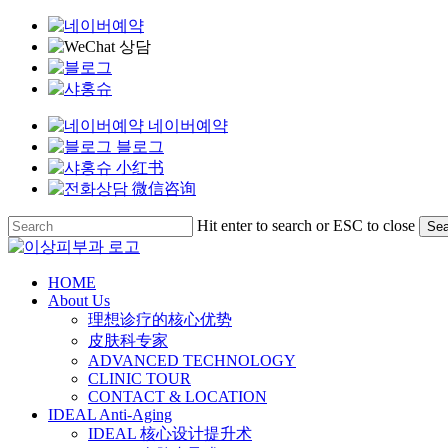
네이버예약
블로그
小红书
微信咨询
Skip
Hit enter to search or ESC to close
Sea
to
Close
main
Search
content
Menu
HOME
About Us
理想诊疗的核心优势
皮肤科专家
ADVANCED TECHNOLOGY
CLINIC TOUR
CONTACT & LOCATION
IDEAL Anti-Aging
IDEAL 核心设计提升术