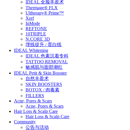
IDEAL 全脸丰盈术
Thermage® FLX
Ultherapy® Prime™
Xerf
InMode
REFTONE
10TRIPLE
N.CORE 3D
埋线提升 / 蛋白线
IDEAL Whitening
IDEAL 色素沉着专科
TATTOO REMOVAL
敏感肌与面部潮红
IDEAL Petit & Skin Booster
自然丰盈术
SKIN BOOSTERS
BOTOX / 肉毒素
FILLERS
Acne, Pores & Scars
Acne, Pores & Scars
Hair Loss & Scalp Care
Hair Loss & Scalp Care
Community
公告与活动