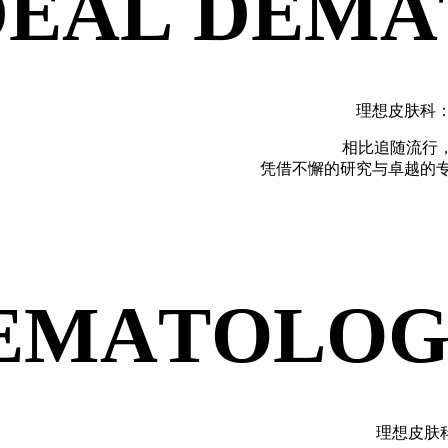
D
E
A
L
D
E
M
A
理想皮肤科
相比追随流行
凭借不懈的研究与卓越的
E
M
A
T
O
L
O
理想皮肤