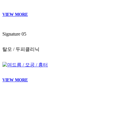
signature program
+ Ideal Design Lifting
+ Ideal Pure Whitening
+ Ideal Full Face Voluming
Signature 01
IDEAL 디자인 리프팅
VIEW MORE
Signature 02