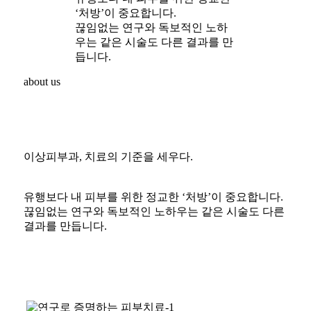
보톡스
필러
여드름/모공/흉터
여드름/모공/흉터
탈모/두피클리닉
탈모/두피클리닉
커뮤니티
이벤트
언론보도
Before & After
KO
EN
Ch
로그인
회원가입