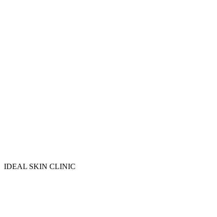
+ Ideal Pure Whitening
+ Ideal Full Face Voluming
Signature 01
IDEAL 디자인 리프팅
VIEW MORE
Signature 02
IDEAL 화이트닝