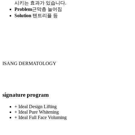
Solution
써마지 / 인모드/ 3D코어 / 텐트리플 / 시크릿 / 쥬
베룩 / 리쥬란 등
피하지방층
나이가 들면 대부분 눈밑이나 광대 등의 볼륨이 감소하
고, 심부 지방이 처지면서 늘어져 얼굴 윤곽선이 변화됩
니다. 이 부분이 교정되면 가장 드라마틱한 변화가 생깁
니다.
Problem
볼륨감소 / 볼륨증가(처짐)
Solution
스컬트라 / 쥬베룩볼륨 / 필러 / 윤곽주사 / 인모드
/ 텐트리플 / 실리프팅 등
근막층 (SMAS층)
근막층은 얼굴전체를 둘러싸는 하나의 막으로 중력의 방
향으로 쳐지는데, 이를 수축시켜주면 윤곽선을 리프팅
시키는 효과가 있습니다.
Problem
근막층 늘어짐
Solution
텐트리플 등
표피층
피부가 좋아보이기 위해선 표피층의 매끄러움이 중요하