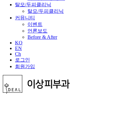
Hit enter to search or ESC to close
Search
Close
Search
Menu
HOME
병원소개
이상피부과의 특별함