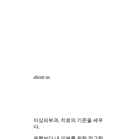
의료진소개
장비소개
둘러보기
진료시간 / 오시는길
IDEAL 안티에이징
IDEAL만의 디자인리프팅
IDEAL 풀페이스볼륨
써마지FLX
울쎄라피 프라임
세르프
인모드
레프톤
텐트리플
3D코어
실리프팅
IDEAL 화이트닝
IDEAL만의 색소클리닉
문신제거
예민성 피부/안면홍조
IDEAL 쁘띠 스킨부스터
네이처 볼륨
스킨부스터