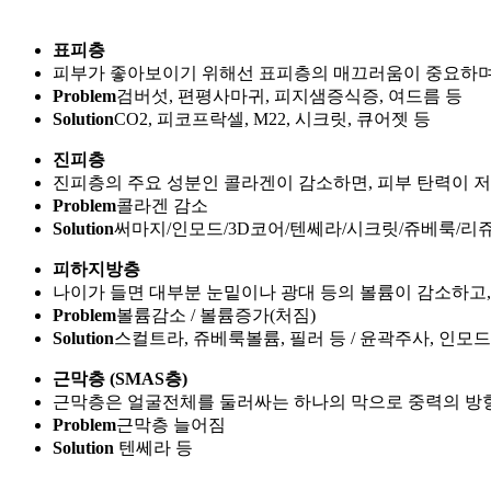
표피층
피부가 좋아보이기 위해선 표피층의 매끄러움이 중요하며,
Problem
검버섯, 편평사마귀, 피지샘증식증, 여드름 등
Solution
CO2, 피코프락셀, M22, 시크릿, 큐어젯 등
진피층
진피층의 주요 성분인 콜라겐이 감소하면, 피부 탄력이 
Problem
콜라겐 감소
Solution
써마지/인모드/3D코어/텐쎄라/시크릿/쥬베룩/리
피하지방층
나이가 들면 대부분 눈밑이나 광대 등의 볼륨이 감소하고,
Problem
볼륨감소 / 볼륨증가(처짐)
Solution
스컬트라, 쥬베룩볼륨, 필러 등 / 윤곽주사, 인모드
근막층 (SMAS층)
근막층은 얼굴전체를 둘러싸는 하나의 막으로 중력의 방향
Problem
근막층 늘어짐
Solution
텐쎄라 등