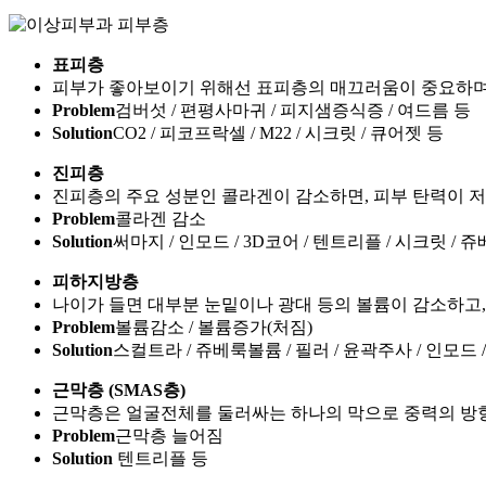
표피층
피부가 좋아보이기 위해선 표피층의 매끄러움이 중요하며,
Problem
검버섯 / 편평사마귀 / 피지샘증식증 / 여드름 등
Solution
CO2 / 피코프락셀 / M22 / 시크릿 / 큐어젯 등
진피층
진피층의 주요 성분인 콜라겐이 감소하면, 피부 탄력이 
Problem
콜라겐 감소
Solution
써마지 / 인모드 / 3D코어 / 텐트리플 / 시크릿 / 쥬
피하지방층
나이가 들면 대부분 눈밑이나 광대 등의 볼륨이 감소하고,
Problem
볼륨감소 / 볼륨증가(처짐)
Solution
스컬트라 / 쥬베룩볼륨 / 필러 / 윤곽주사 / 인모드 
근막층 (SMAS층)
근막층은 얼굴전체를 둘러싸는 하나의 막으로 중력의 방향
Problem
근막층 늘어짐
Solution
텐트리플 등