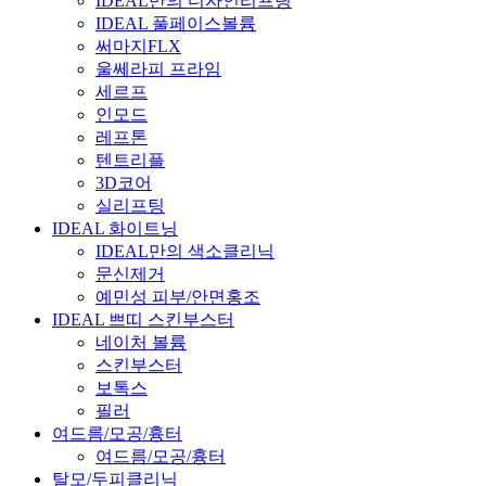
IDEAL만의 디자인리프팅
IDEAL 풀페이스볼륨
써마지FLX
울쎄라피 프라임
세르프
인모드
레프톤
텐트리플
3D코어
실리프팅
IDEAL 화이트닝
IDEAL만의 색소클리닉
문신제거
예민성 피부/안면홍조
IDEAL 쁘띠 스킨부스터
네이처 볼륨
스킨부스터
보톡스
필러
여드름/모공/흉터
여드름/모공/흉터
탈모/두피클리닉