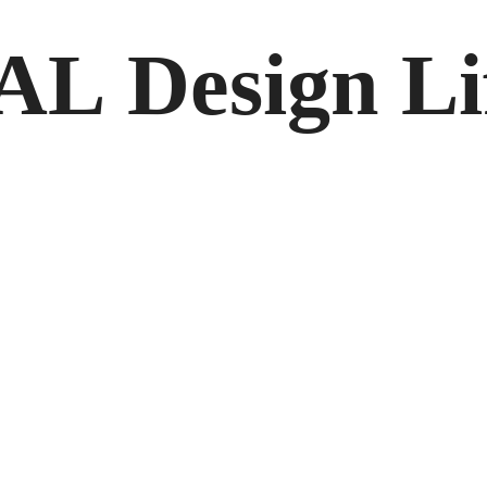
A
L
D
e
s
i
g
n
L
i