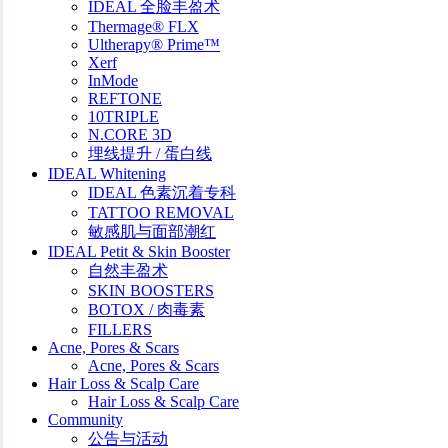
IDEAL 全脸丰盈术
Thermage® FLX
Ultherapy® Prime™
Xerf
InMode
REFTONE
10TRIPLE
N.CORE 3D
埋线提升 / 蛋白线
IDEAL Whitening
IDEAL 色素沉着专科
TATTOO REMOVAL
敏感肌与面部潮红
IDEAL Petit & Skin Booster
自然丰盈术
SKIN BOOSTERS
BOTOX / 肉毒素
FILLERS
Acne, Pores & Scars
Acne, Pores & Scars
Hair Loss & Scalp Care
Hair Loss & Scalp Care
Community
公告与活动