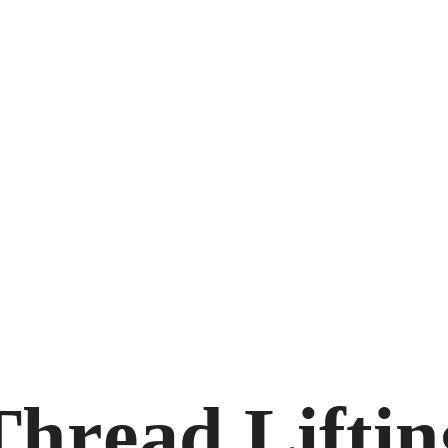
T
h
r
e
a
d
L
i
f
t
i
n