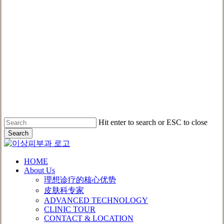
Hit enter to search or ESC to close
Search
Close
Search
Menu
HOME
About Us
理想诊疗的核心优势
皮肤科专家
ADVANCED TECHNOLOGY
CLINIC TOUR
CONTACT & LOCATION