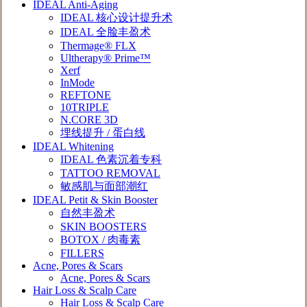
IDEAL Anti-Aging
IDEAL 核心设计提升术
IDEAL 全脸丰盈术
Thermage® FLX
Ultherapy® Prime™
Xerf
InMode
REFTONE
10TRIPLE
N.CORE 3D
埋线提升 / 蛋白线
IDEAL Whitening
IDEAL 色素沉着专科
TATTOO REMOVAL
敏感肌与面部潮红
IDEAL Petit & Skin Booster
自然丰盈术
SKIN BOOSTERS
BOTOX / 肉毒素
FILLERS
Acne, Pores & Scars
Acne, Pores & Scars
Hair Loss & Scalp Care
Hair Loss & Scalp Care