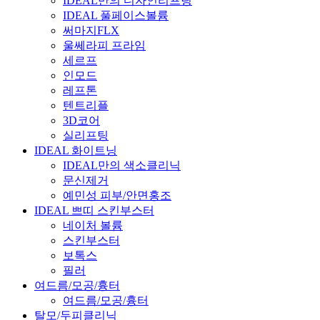
IDEAL만의 디자인리프팅
IDEAL 풀페이스볼륨
써마지FLX
울쎄라피 프라임
세르프
인모드
레프톤
텐트리플
3D코어
실리프팅
IDEAL 화이트닝
IDEAL만의 색소클리닉
문신제거
예민성 피부/안면홍조
IDEAL 쁘띠 스킨부스터
네이처 볼륨
스킨부스터
보톡스
필러
여드름/모공/흉터
여드름/모공/흉터
탈모/두피클리닉