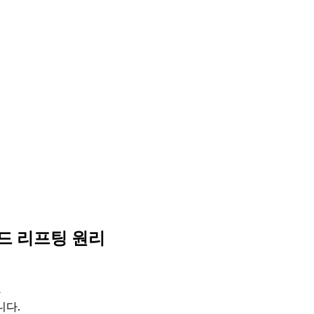
드 리프팅 원리
와
니다.