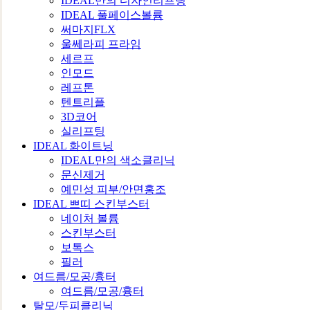
IDEAL만의 디자인리프팅
IDEAL 풀페이스볼륨
써마지FLX
울쎄라피 프라임
세르프
인모드
레프톤
텐트리플
3D코어
실리프팅
IDEAL 화이트닝
IDEAL만의 색소클리닉
문신제거
예민성 피부/안면홍조
IDEAL 쁘띠 스킨부스터
네이처 볼륨
스킨부스터
보톡스
필러
여드름/모공/흉터
여드름/모공/흉터
탈모/두피클리닉