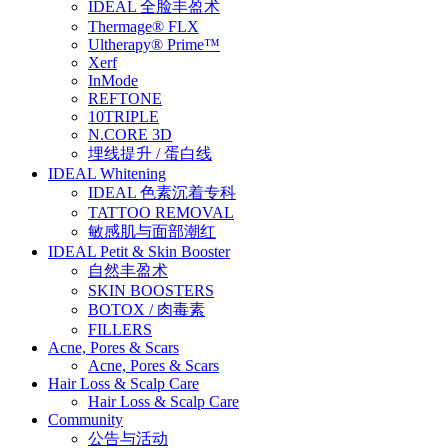
IDEAL 全脸丰盈术
Thermage® FLX
Ultherapy® Prime™
Xerf
InMode
REFTONE
10TRIPLE
N.CORE 3D
埋线提升 / 蛋白线
IDEAL Whitening
IDEAL 色素沉着专科
TATTOO REMOVAL
敏感肌与面部潮红
IDEAL Petit & Skin Booster
自然丰盈术
SKIN BOOSTERS
BOTOX / 肉毒素
FILLERS
Acne, Pores & Scars
Acne, Pores & Scars
Hair Loss & Scalp Care
Hair Loss & Scalp Care
Community
公告与活动