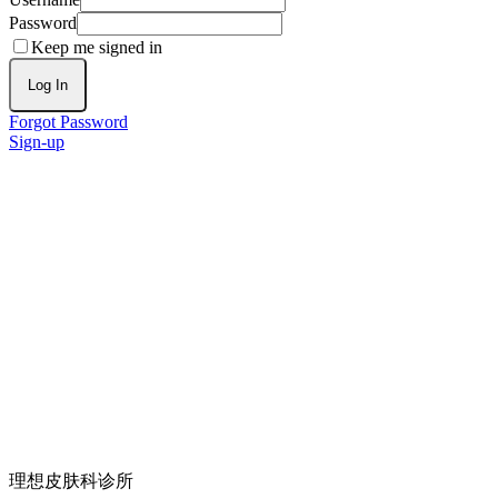
Password
Keep me signed in
Log In
Forgot Password
Sign-up
理想皮肤科诊所