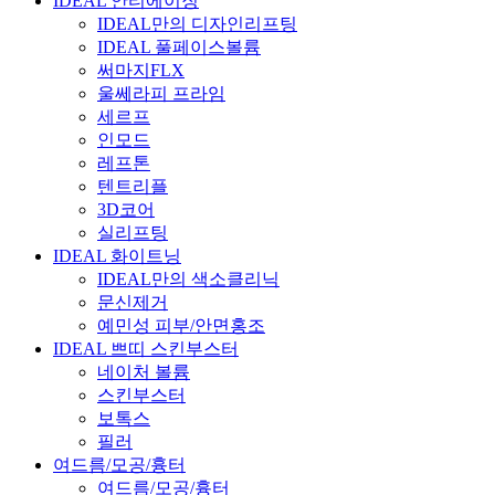
IDEAL 안티에이징
IDEAL만의 디자인리프팅
IDEAL 풀페이스볼륨
써마지FLX
울쎄라피 프라임
세르프
인모드
레프톤
텐트리플
3D코어
실리프팅
IDEAL 화이트닝
IDEAL만의 색소클리닉
문신제거
예민성 피부/안면홍조
IDEAL 쁘띠 스킨부스터
네이처 볼륨
스킨부스터
보톡스
필러
여드름/모공/흉터
여드름/모공/흉터